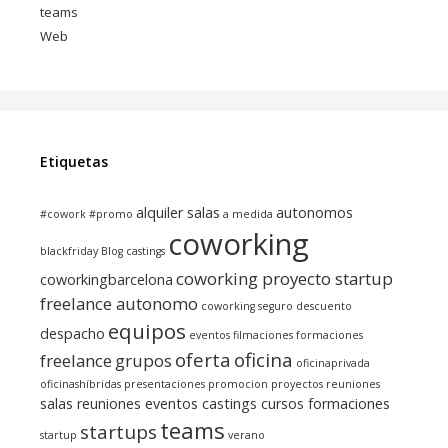
teams
Web
Etiquetas
alquiler salas
autonomos
#cowork
#promo
a medida
coworking
blackfriday
Blog
castings
coworking proyecto startup
coworkingbarcelona
freelance autonomo
coworking seguro
descuento
equipos
despacho
eventos
filmaciones
formaciones
oferta
oficina
freelance
grupos
oficinaprivada
oficinashíbridas
presentaciones
promocion
proyectos
reuniones
salas reuniones eventos castings cursos formaciones
teams
startups
startup
verano