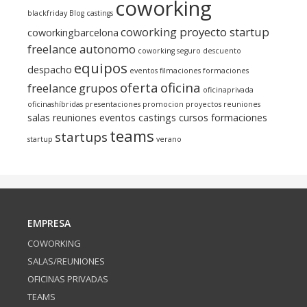
coworking
blackfriday
Blog
castings
coworking proyecto startup
coworkingbarcelona
freelance autonomo
coworking seguro
descuento
equipos
despacho
eventos
filmaciones
formaciones
oferta
oficina
freelance
grupos
oficinaprivada
oficinashíbridas
presentaciones
promocion
proyectos
reuniones
salas reuniones eventos castings cursos formaciones
teams
startups
startup
verano
EMPRESA
COWORKING
SALAS/REUNIONES
OFICINAS PRIVADAS
TEAMS