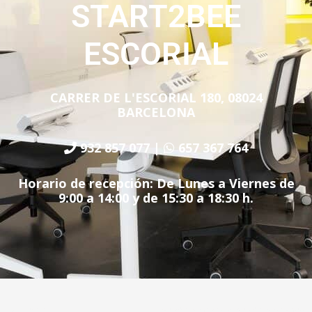
START2BEE
ESCORIAL
CARRER DE L'ESCORIAL 180, 08024
BARCELONA
932 857 077
|
657 367 764
Horario de recepción: De Lunes a Viernes de
9:00 a 14:00 y de 15:30 a 18:30 h.