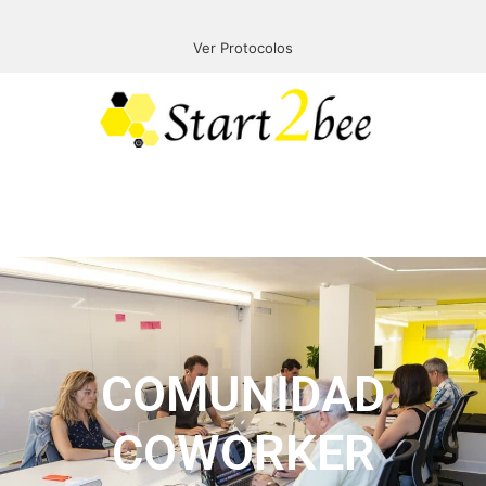
START2BEE PROTOCOLOS COVID-19
Ver Protocolos
Menú
COMUNIDAD
COWORKER